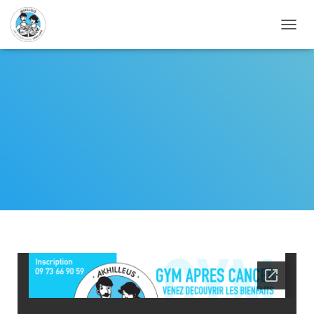
D
É
P
L
I
E
R
L
A
N
A
V
I
G
A
T
I
O
N