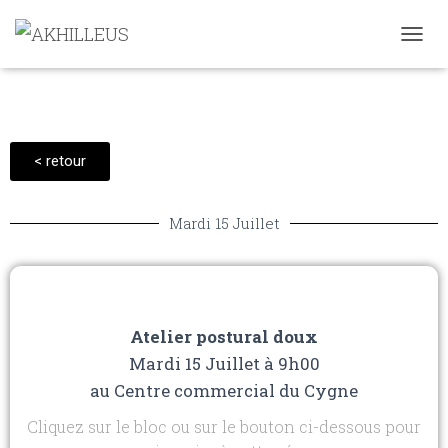
D
É
P
L
I
E
< retour
R
L
A
Mardi 15 Juillet
N
A
V
I
G
A
Atelier postural doux
T
I
Mardi 15 Juillet à 9h00
O
au Centre commercial du Cygne
N
Cliquez sur le bloc ou sur le bouton ci-dessous pour