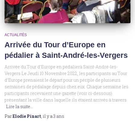
ACTUALITÉS
Arrivée du Tour d’Europe en
pédalier à Saint-André-les-Vergers
Arrivée du Tour d’Europe en pédalierà Saint-André-les-
Vergers Le Jeudi 10 Novembre 2022, les participants au Tour
d’Europe prenaient le départ pour un périple de plusieurs
semaines de pédalage depuis chez eux. Chaque semaine les
participants recevaient une gazette (voir ci-dessous)
présentant la ville dans laquelle ils étaient arrivés à travers
Lire la suite…
Par
Elodie Pinart
, il y a
3 ans