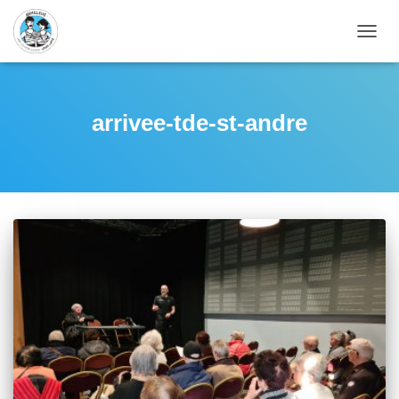
DÉPLI
LA
NAVIG
arrivee-tde-st-andre