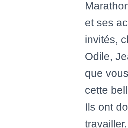
Marathon
et ses ac
invités, 
Odile, Je
que vous
cette bel
Ils ont d
travaille