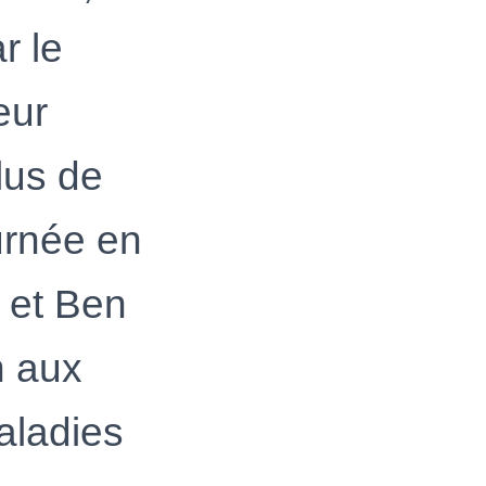
r le
eur
lus de
urnée en
d et Ben
n aux
maladies