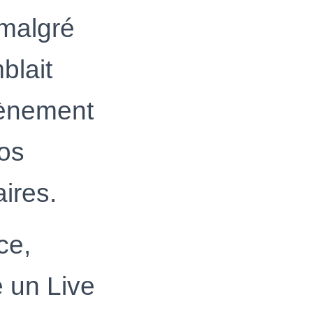
 malgré
blait
vènement
nos
aires.
ce,
e un Live