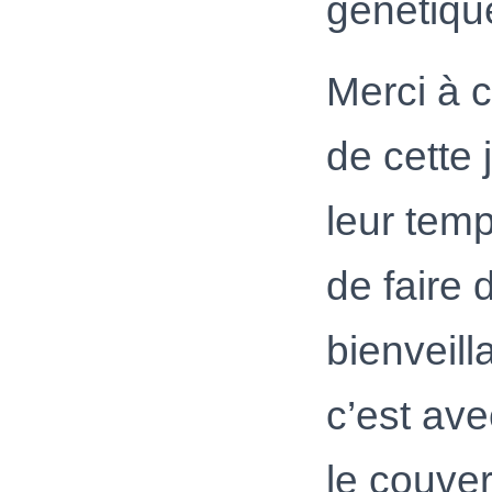
génétiqu
Merci à c
de cette
leur tem
de faire 
bienveil
c’est ave
le couver