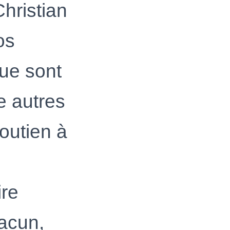
hristian
os
que sont
e autres
outien à
ire
hacun,