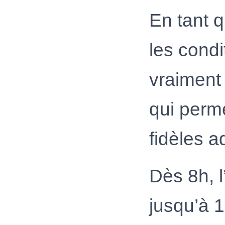
En tant 
les condi
vraiment
qui perme
fidèles a
Dès 8h, l
jusqu’à 1