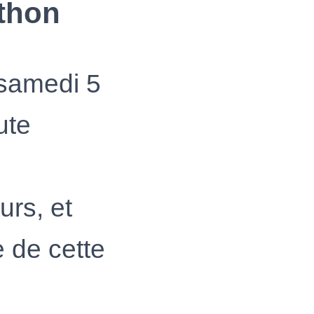
athon
samedi 5
ute
urs, et
e de cette