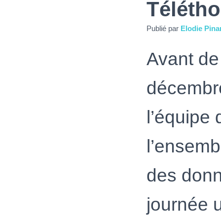
Télétho
Publié par
Elodie Pina
Avant de
décembre
l’équipe 
l’ensembl
des donne
journée u