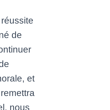
 réussite
nné de
ontinuer
 de
orale, et
 remettra
el, nous