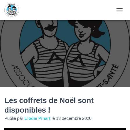
D
É
P
L
I
E
R
L
A
N
A
V
I
G
A
T
Les coffrets de Noël sont
I
disponibles !
O
N
Publié par
Elodie Pinart
le
13 décembre 2020