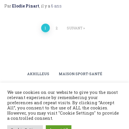
Par
Elodie Pinart
, il y a
6 ans
1
2
SUIVANT
AKHILLEUS
MAISON SPORT-SANTÉ
PLANNING SAISON 2025-2026
ACTUALITÉS
We use cookies on our website to give you the most
relevant experience by remembering your
ESPACE ADHÉRENTS
BOUTIQUE
INFOS PRATIQUES
preferences and repeat visits. By clicking “Accept
All”, you consent to the use of ALL the cookies.
However, you may visit "Cookie Settings" to provide
PLANNING VACANCES – JUILLET 2026
a controlled consent.