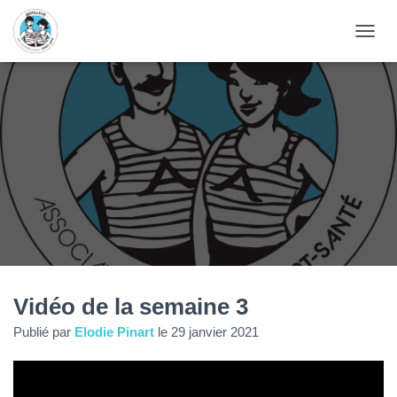
D
É
P
L
I
E
R
L
A
N
A
V
I
G
A
T
Vidéo de la semaine 3
I
O
Publié par
Elodie Pinart
le
29 janvier 2021
N