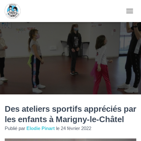
D
É
P
L
I
E
R
L
A
N
A
V
I
G
A
T
Des ateliers sportifs appréciés par
I
les enfants à Marigny-le-Châtel
O
N
Publié par
Elodie Pinart
le
24 février 2022