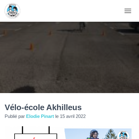
D
É
P
L
I
E
R
L
A
N
A
V
I
G
A
T
Vélo-école Akhilleus
I
O
Publié par
Elodie Pinart
le
15 avril 2022
N