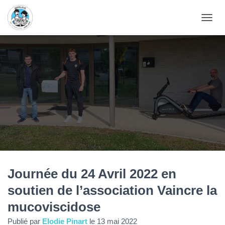
D
É
P
L
I
E
R
L
A
N
A
V
I
G
A
T
Journée du 24 Avril 2022 en
I
soutien de l’association Vaincre la
O
N
mucoviscidose
Publié par
Elodie Pinart
le
13 mai 2022