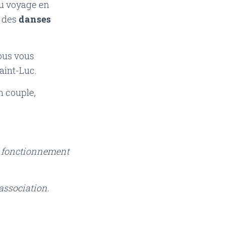
du voyage en
e des
danses
nous vous
aint-Luc.
n couple,
au fonctionnement
’association.