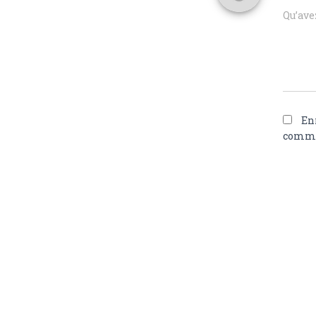
Qu’avez
En
comme