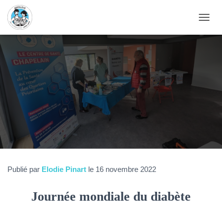
D
É
P
L
I
E
R
L
A
N
A
V
I
G
A
T
Publié par
Elodie Pinart
le
16 novembre 2022
I
O
Journée mondiale du diabète
N