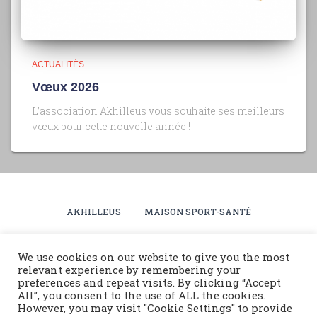
ACTUALITÉS
Vœux 2026
L’association Akhilleus vous souhaite ses meilleurs
vœux pour cette nouvelle année !
AKHILLEUS
MAISON SPORT-SANTÉ
PLANNING SAISON 2025-2026
ACTUALITÉS
We use cookies on our website to give you the most
relevant experience by remembering your
ESPACE ADHÉRENTS
BOUTIQUE
INFOS PRATIQUES
preferences and repeat visits. By clicking “Accept
All”, you consent to the use of ALL the cookies.
However, you may visit "Cookie Settings" to provide
PLANNING VACANCES – JUILLET 2026