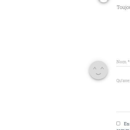
Toujou
Nom
*
Qu’avez
En