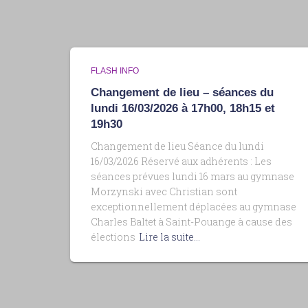
FLASH INFO
Changement de lieu – séances du
lundi 16/03/2026 à 17h00, 18h15 et
19h30
Changement de lieu Séance du lundi
16/03/2026 Réservé aux adhérents : Les
séances prévues lundi 16 mars au gymnase
Morzynski avec Christian sont
exceptionnellement déplacées au gymnase
Charles Baltet à Saint-Pouange à cause des
élections
Lire la suite…