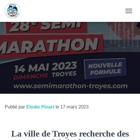
D
É
P
L
I
E
R
L
A
N
A
V
I
G
A
T
Publié par
Elodie Pinart
le
17 mars 2023
I
O
N
La ville de Troyes recherche des