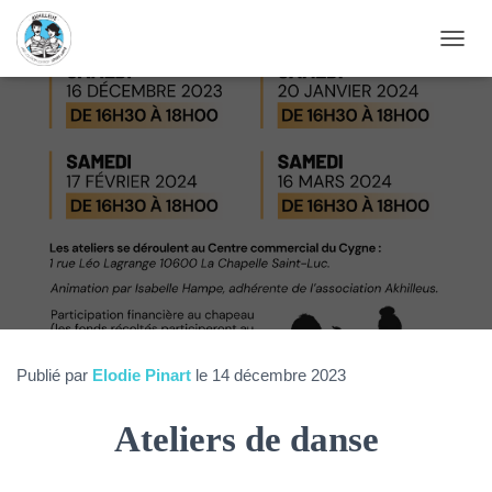
D
É
P
L
I
E
R
L
A
N
A
V
I
G
A
T
Publié par
Elodie Pinart
le
14 décembre 2023
I
O
Ateliers de danse
N